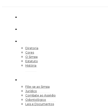
Diretoria
Cores
O Simpa
Estatuto
História
Filie-se ao Simpa
Jurídico
Combate ao Assédio
Odontológico
Leis e Documentos