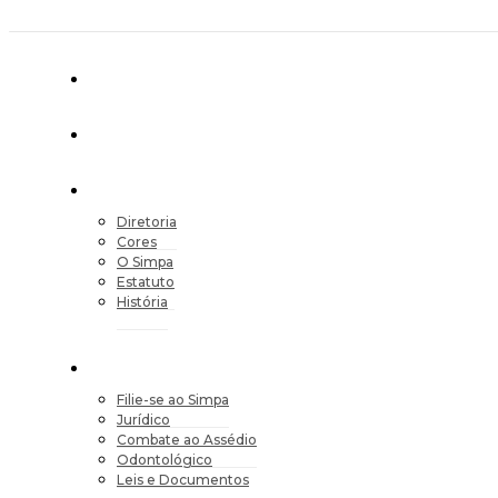
Diretoria
Cores
O Simpa
Estatuto
História
Filie-se ao Simpa
Jurídico
Combate ao Assédio
Odontológico
Leis e Documentos