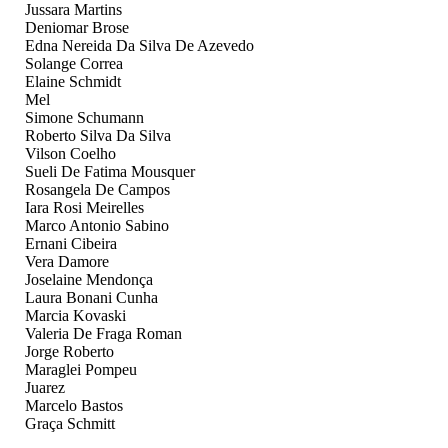
Jussara Martins
Deniomar Brose
Edna Nereida Da Silva De Azevedo
Solange Correa
Elaine Schmidt
Mel
Simone Schumann
Roberto Silva Da Silva
Vilson Coelho
Sueli De Fatima Mousquer
Rosangela De Campos
Iara Rosi Meirelles
Marco Antonio Sabino
Ernani Cibeira
Vera Damore
Joselaine Mendonça
Laura Bonani Cunha
Marcia Kovaski
Valeria De Fraga Roman
Jorge Roberto
Maraglei Pompeu
Juarez
Marcelo Bastos
Graça Schmitt