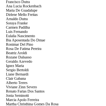
Francisco Dutra
Ana Lucia Rockenbach
Maria De Guadalupe
Dirlene Mello Freitas
Arnaldo Dutra
Soraya Franke
Carmen Padilha
Luis Fernando
Eulalia Nascimento
Bia Aposentada Do Dmae
Ronimar Del Pino
Rosa De Fatima Pereira
Beatriz Aroldi
Rozane Dalsasso
Geraldo Azevedo
Ignez Maria
Sergio Bertoldi
Liane Bernardi
Clair Gabana
Alberto Terres
Viviane Zinn Severo
Renato Farias Dos Santos
Jonia Seminotti
Marcia Apolo Ferreira
Martha Christhina Gomes Da Rosa