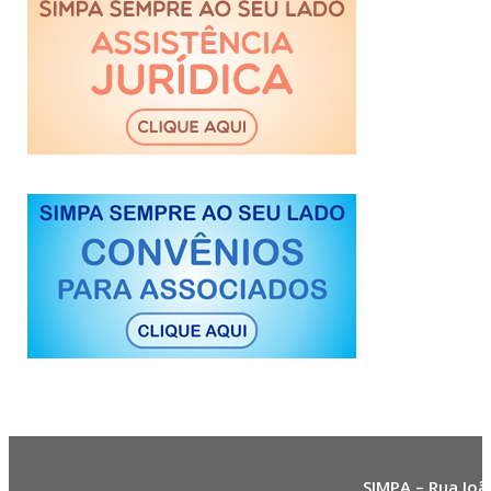
SIMPA – Rua Joã