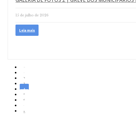
GALERIA DE FOTOS 2 | GREVE DOS MUNICIPÁRIOS 
15 de julho de 2026
Leia mais
«
‹
2
3
4
5
6
›
»