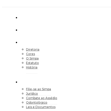
Diretoria
Cores
O Simpa
Estatuto
História
Filie-se ao Simpa
Jurídico
Combate ao Assédio
Odontológico
Leis e Documentos