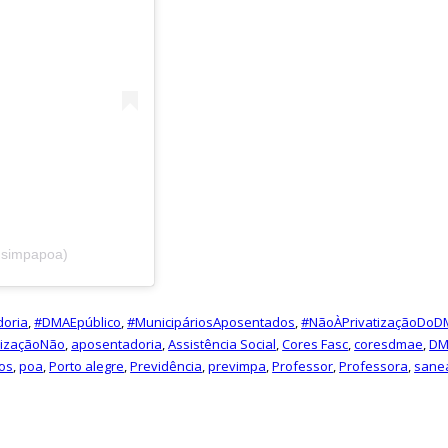
@simpapoa)
doria
,
#DMAEpúblico
,
#MunicipáriosAposentados
,
#NãoÀPrivatizaçãoDoD
rizaçãoNão
,
aposentadoria
,
Assistência Social
,
Cores Fasc
,
coresdmae
,
DM
ios
,
poa
,
Porto alegre
,
Previdência
,
previmpa
,
Professor
,
Professora
,
sane