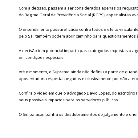
Com a decisão, passam a ser considerados apenas os requisito
do Regime Geral de Previdência Social (RGPS), especialistas av
O entendimento possui eficácia contra todos e efeito vinculan
pelo STF também podem abrir caminho para questionamentos às
A decisão tem potencial impacto para categorias expostas a agen
em condições especiais.
Até o momento, o Supremo ainda não definiu a partir de quando
aposentadoria especial negados exclusivamente por não atende
Confira o vídeo em que o advogado David Lopes, do escritório P
seus possíveis impactos para os servidores públicos.
O Simpa acompanha os desdobramentos do julgamento e orienta