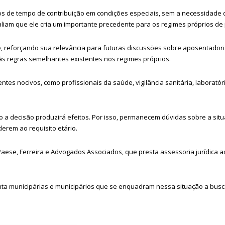
s de tempo de contribuição em condições especiais, sem a necessidade 
aliam que ele cria um importante precedente para os regimes próprios de 
te, reforçando sua relevância para futuras discussões sobre aposentador
 regras semelhantes existentes nos regimes próprios.
tes nocivos, como profissionais da saúde, vigilância sanitária, laboratór
 a decisão produzirá efeitos. Por isso, permanecem dúvidas sobre a sit
rem ao requisito etário.
aese, Ferreira e Advogados Associados, que presta assessoria jurídica ao
 municipárias e municipários que se enquadram nessa situação a buscar