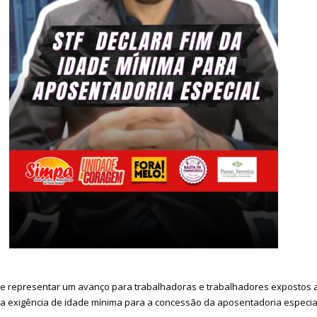
e representar um avanço para trabalhadoras e trabalhadores expostos a 
nal a exigência de idade mínima para a concessão da aposentadoria especia