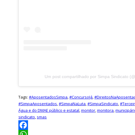
Um post compartilhado por Simpa Sindicato (
Tags:
#AposentadosSimpa
,
#ConcursoJá
,
#DireitosNaAposenta
#SimpaAposentados
,
#SimpaNaLuta
,
#SimpaSindicato
,
#Tercei
Água e do DMAE público e estatal
,
monitor
,
monitora
,
municipár
sindicato
,
smas
Facebook