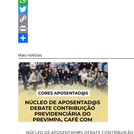
WhatsApp
Twitter
Copy
Link
Print
Compartilhar
Mais notícias
NÚCLEO DE APOSENTAD@S DEBATE CONTRIBUIÇÃO P