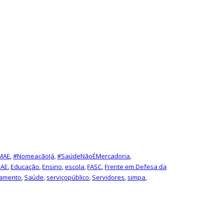
MAE
,
#NomeaçãoJá
,
#SaúdeNãoÉMercadoria
,
AE
,
Educação
,
Ensino
,
escola
,
FASC
,
Frente em Defesa da
amento
,
Saúde
,
serviçopúblico
,
Servidores
,
simpa
,