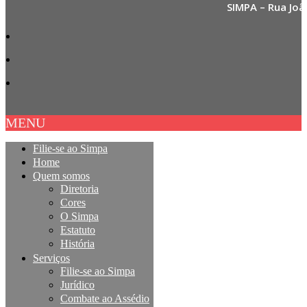
SIMPA – Rua Joã
MENU
Filie-se ao Simpa
Home
Quem somos
Diretoria
Cores
O Simpa
Estatuto
História
Serviços
Filie-se ao Simpa
Jurídico
Combate ao Assédio