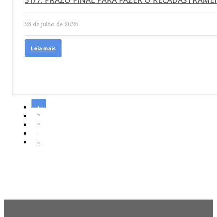
31/7: PRAZO FINAL PARA FAZER O RECADASTRAM
28 de julho de 2026
Leia mais
1
2
3
›
»