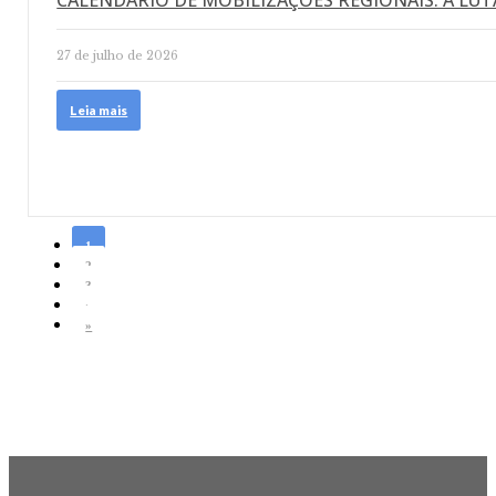
CALENDÁRIO DE MOBILIZAÇÕES REGIONAIS: A LUT
27 de julho de 2026
Leia mais
1
2
3
›
»