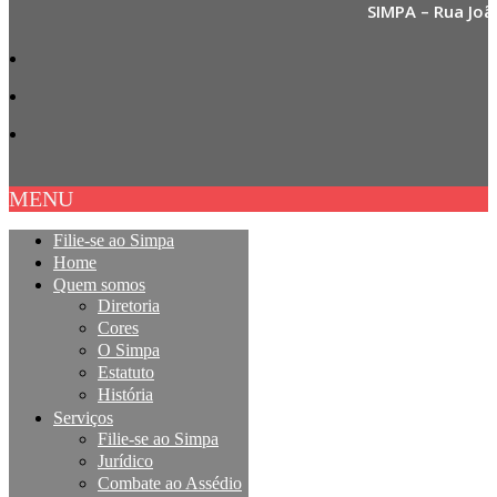
SIMPA – Rua Joã
MENU
Filie-se ao Simpa
Home
Quem somos
Diretoria
Cores
O Simpa
Estatuto
História
Serviços
Filie-se ao Simpa
Jurídico
Combate ao Assédio