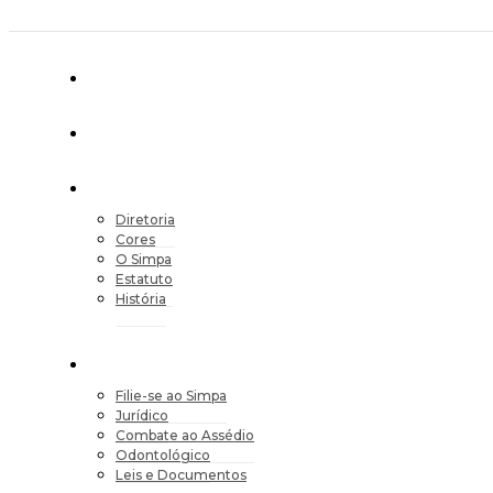
Diretoria
Cores
O Simpa
Estatuto
História
Filie-se ao Simpa
Jurídico
Combate ao Assédio
Odontológico
Leis e Documentos