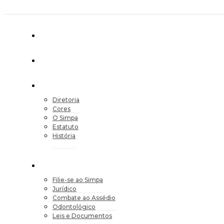
Diretoria
Cores
O Simpa
Estatuto
História
Filie-se ao Simpa
Jurídico
Combate ao Assédio
Odontológico
Leis e Documentos