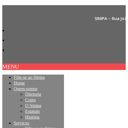
SIMPA – Rua Joã
MENU
Filie-se ao Simpa
Home
Quem somos
Diretoria
Cores
O Simpa
Estatuto
História
Serviços