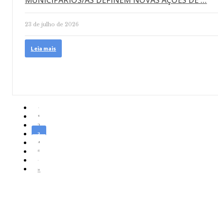
MUNICIPÁRIOS/AS DEFINEM NOVAS AÇÕES DE …
23 de julho de 2026
Leia mais
‹
1
2
3
4
5
›
»