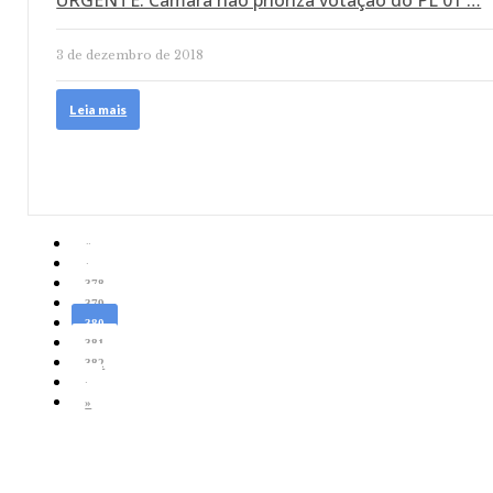
URGENTE: Câmara não prioriza votação do PL 01 …
3 de dezembro de 2018
Leia mais
«
‹
378
379
380
381
382
›
»