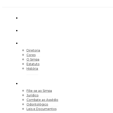
Diretoria
Cores
O Simpa
Estatuto
História
Filie-se ao Simpa
Jurídico
Combate ao Assédio
Odontológico
Leis e Documentos