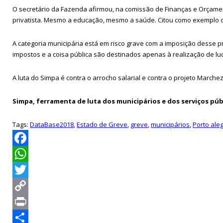
O secretário da Fazenda afirmou, na comissão de Finanças e Orçamen
privatista. Mesmo a educação, mesmo a saúde. Citou como exemplo o
A categoria municipária está em risco grave com a imposição desse p
impostos e a coisa pública são destinados apenas à realização de lu
A luta do Simpa é contra o arrocho salarial e contra o projeto Marche
Simpa, ferramenta de luta dos municipários e dos serviços púb
Tags:
DataBase2018
,
Estado de Greve
,
greve
,
municipários
,
Porto ale
Facebook
WhatsApp
Twitter
Copy
Link
Print