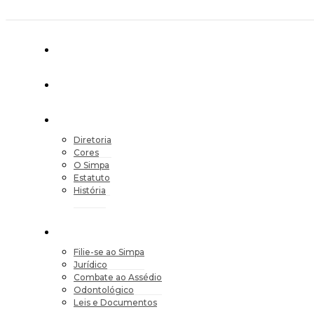
Diretoria
Cores
O Simpa
Estatuto
História
Filie-se ao Simpa
Jurídico
Combate ao Assédio
Odontológico
Leis e Documentos