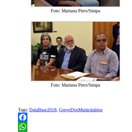
Foto: Mariana Pires/Simpa
Foto: Mariana Pires/Simpa
Tags:
DataBase2018
,
GreveDosMunicipários
Facebook