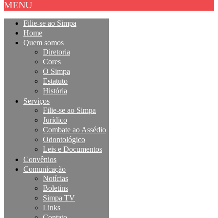
MENU
Filie-se ao Simpa
Home
Quem somos
Diretoria
Cores
O Simpa
Estatuto
História
Serviços
Filie-se ao Simpa
Jurídico
Combate ao Assédio
Odontológico
Leis e Documentos
Convênios
Comunicação
Notícias
Boletins
Simpa TV
Links
Contato