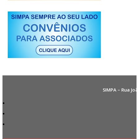
SIMPA – Rua Joã