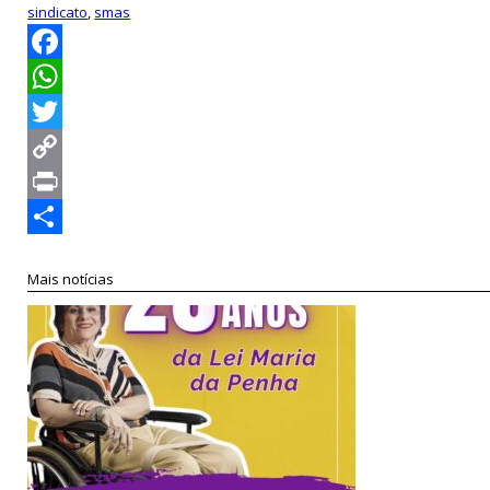
sindicato
,
smas
Facebook
WhatsApp
Twitter
Copy
Link
Print
Compartilhar
Mais notícias