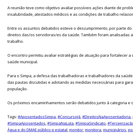
A reunião teve como objetivo avaliar possíveis ações diante de pro
insalubridade, atestados médicos e as condições de trabalho relaci
Entre os assuntos debatidos esteve o descumprimento, por parte do Mu
direitos das/os servidoras/es da saúde. Também foram analisadas alt
trabalho.
O encontro permitiu avaliar estratégias de atuação para fortalecer
saúde municipal.
Para o Simpa, a defesa das trabalhadoras e trabalhadores da saúde
das pautas discutidas e adotando as medidas necessárias para garan
população.
Os próximos encaminhamentos serão debatidos junto à categoria e div
Tags:
#AposentadosSimpa
,
#ConcursoJá
,
#DireitosNaAposentadoria
,
#SimpaAposentados
,
#SimpaNaLuta
,
#SimpaSindicato
,
#Terceirizaç
Água e do DMAE público e estatal
,
monitor
,
monitora
,
municipários
,
po