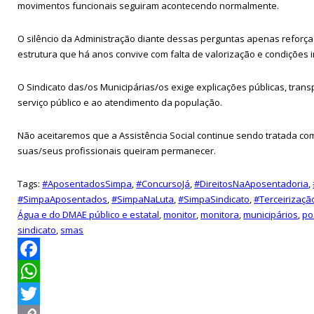
movimentos funcionais seguiram acontecendo normalmente.
O silêncio da Administração diante dessas perguntas apenas reforça
estrutura que há anos convive com falta de valorização e condições i
O Sindicato das/os Municipárias/os exige explicações públicas, tran
serviço público e ao atendimento da população.
Não aceitaremos que a Assistência Social continue sendo tratada c
suas/seus profissionais queiram permanecer.
Tags:
#AposentadosSimpa
,
#ConcursoJá
,
#DireitosNaAposentadoria
,
#SimpaAposentados
,
#SimpaNaLuta
,
#SimpaSindicato
,
#Terceirizaç
Água e do DMAE público e estatal
,
monitor
,
monitora
,
municipários
,
po
sindicato
,
smas
Facebook
WhatsApp