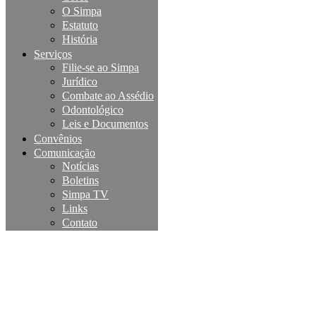
O Simpa
Estatuto
História
Serviços
Filie-se ao Simpa
Jurídico
Combate ao Assédio
Odontológico
Leis e Documentos
Convênios
Comunicação
Notícias
Boletins
Simpa TV
Links
Contato