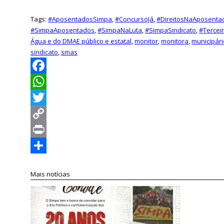
Tags:
#AposentadosSimpa
,
#ConcursoJá
,
#DireitosNaAposenta
#SimpaAposentados
,
#SimpaNaLuta
,
#SimpaSindicato
,
#Tercei
Água e do DMAE público e estatal
,
monitor
,
monitora
,
municipár
sindicato
,
smas
Facebook
WhatsApp
Twitter
Copy
Link
Print
Compartilhar
Mais notícias