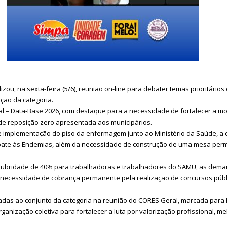
ou, na sexta-feira (5/6), reunião on-line para debater temas prioritário
ção da categoria.
al – Data-Base 2026, com destaque para a necessidade de fortalecer a mobi
de reposição zero apresentada aos municipários.
mplementação do piso da enfermagem junto ao Ministério da Saúde, a 
bate às Endemias, além da necessidade de construção de uma mesa perm
lubridade de 40% para trabalhadoras e trabalhadores do SAMU, as deman
a necessidade de cobrança permanente pela realização de concursos púb
s ao conjunto da categoria na reunião do CORES Geral, marcada para hoj
ganização coletiva para fortalecer a luta por valorização profissional, m