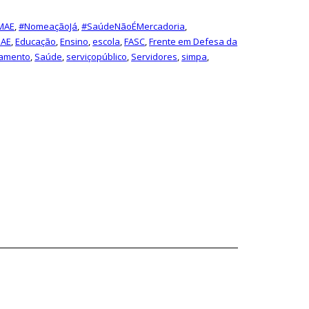
MAE
,
#NomeaçãoJá
,
#SaúdeNãoÉMercadoria
,
AE
,
Educação
,
Ensino
,
escola
,
FASC
,
Frente em Defesa da
amento
,
Saúde
,
serviçopúblico
,
Servidores
,
simpa
,