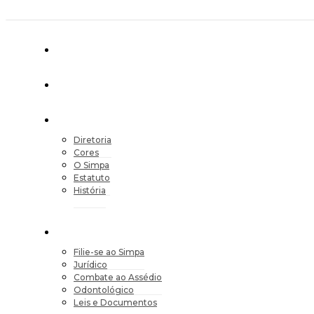
Diretoria
Cores
O Simpa
Estatuto
História
Filie-se ao Simpa
Jurídico
Combate ao Assédio
Odontológico
Leis e Documentos