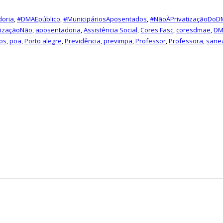
doria
,
#DMAEpúblico
,
#MunicipáriosAposentados
,
#NãoÀPrivatizaçãoDoD
rizaçãoNão
,
aposentadoria
,
Assistência Social
,
Cores Fasc
,
coresdmae
,
DM
ios
,
poa
,
Porto alegre
,
Previdência
,
previmpa
,
Professor
,
Professora
,
sane