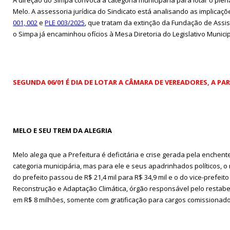
Melo. A assessoria jurídica do Sindicato está analisando as implicaç
001, 002
e
PLE 003/2025
, que tratam da extinção da Fundação de Assist
o Simpa já encaminhou ofícios à Mesa Diretoria do Legislativo Munic
SEGUNDA 06/01 É DIA DE LOTAR A CÂMARA DE VEREADORES, A PART
MELO E SEU TREM DA ALEGRIA
Melo alega que a Prefeitura é deficitária e crise gerada pela enchent
categoria municipária, mas para ele e seus apadrinhados políticos, o r
do prefeito passou de R$ 21,4 mil para R$ 34,9 mil e o do vice-prefei
Reconstrução e Adaptação Climática, órgão responsável pelo restabe
em R$ 8 milhões, somente com gratificação para cargos comissionado