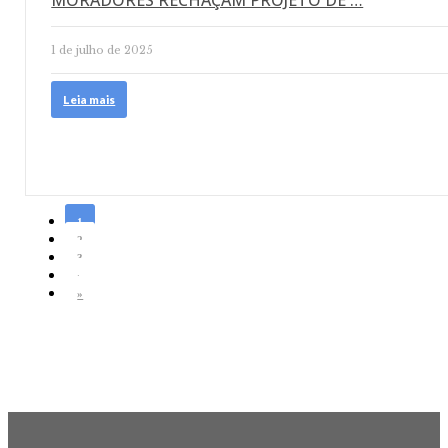
MORADORES RECHAÇAM PROJETO DE …
1 de julho de 2025
Leia mais
1
2
3
›
»