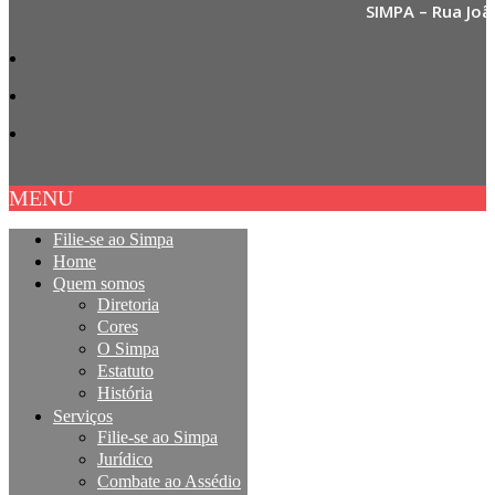
SIMPA – Rua Joã
MENU
Filie-se ao Simpa
Home
Quem somos
Diretoria
Cores
O Simpa
Estatuto
História
Serviços
Filie-se ao Simpa
Jurídico
Combate ao Assédio