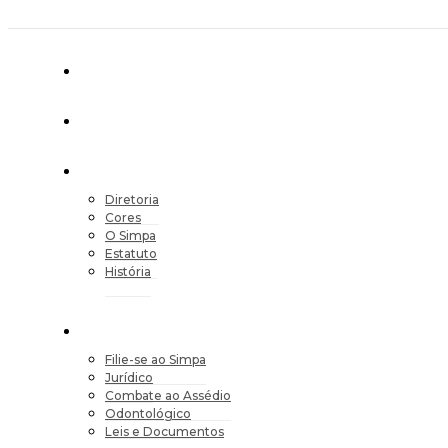
Diretoria
Cores
O Simpa
Estatuto
História
Filie-se ao Simpa
Jurídico
Combate ao Assédio
Odontológico
Leis e Documentos