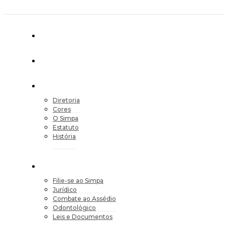
Diretoria
Cores
O Simpa
Estatuto
História
Filie-se ao Simpa
Jurídico
Combate ao Assédio
Odontológico
Leis e Documentos