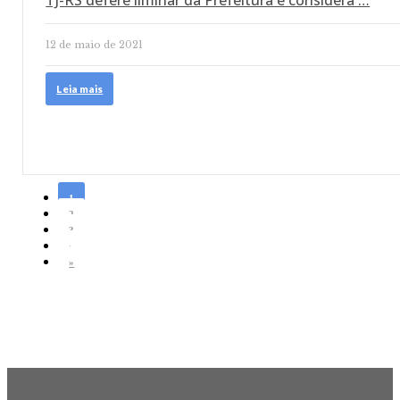
TJ-RS defere liminar da Prefeitura e considera …
12 de maio de 2021
Leia mais
1
2
3
›
»