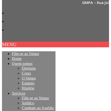
SIMPA – Rua Joã
MENU
Filie-se ao Simpa
Home
Quem somos
Diretoria
Cores
O Simpa
Estatuto
História
Serviços
Filie-se ao Simpa
Jurídico
Combate ao Assédio