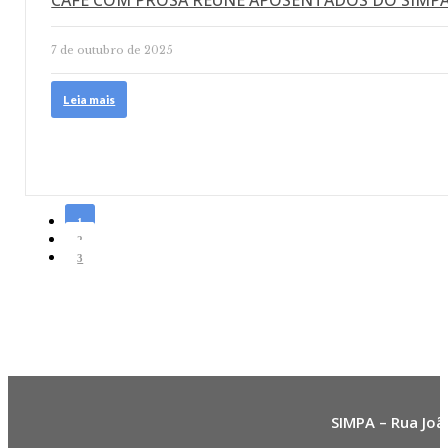
CAFÉ COM PROSA REÚNE APOSENTADOS DO SIMPA
7 de outubro de 2025
Leia mais
1
2
3
SIMPA – Rua Joã