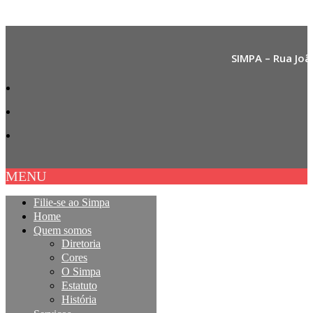
SIMPA – Rua Joã
MENU
Filie-se ao Simpa
Home
Quem somos
Diretoria
Cores
O Simpa
Estatuto
História