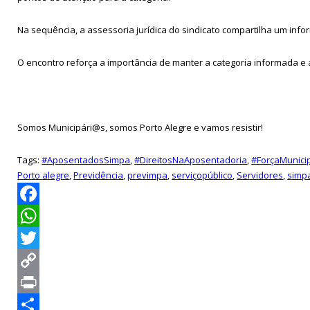
Na sequência, a assessoria jurídica do sindicato compartilha um in
O encontro reforça a importância de manter a categoria informada 
Somos Municipári@s, somos Porto Alegre e vamos resistir!
Tags:
#AposentadosSimpa
,
#DireitosNaAposentadoria
,
#ForçaMunici
Porto alegre
,
Previdência
,
previmpa
,
serviçopúblico
,
Servidores
,
simp
Facebook
WhatsApp
Twitter
Copy
Link
Print