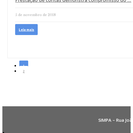
Prestação de contas demonstra compromisso do …
5 de novembro de 2018
Leia mais
1
2
SIMPA – Rua Joã