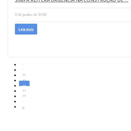
SIMPA REITERA URGÊNCIA NA CONSTRUÇÃO DE …
3 de junho de 2026
Leia mais
«
‹
11
12
13
14
15
›
»