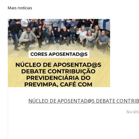
Mais notícias
NÚCLEO DE APOSENTAD@S DEBATE CONTRIBU
Na últ