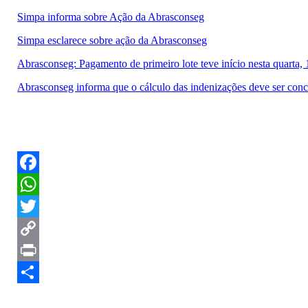
Simpa informa sobre Ação da Abrasconseg
Simpa esclarece sobre ação da Abrasconseg
Abrasconseg: Pagamento de primeiro lote teve início nesta quarta,
Abrasconseg informa que o cálculo das indenizações deve ser con
Facebook
WhatsApp
Twitter
Copy
Link
Print
Compartilhar