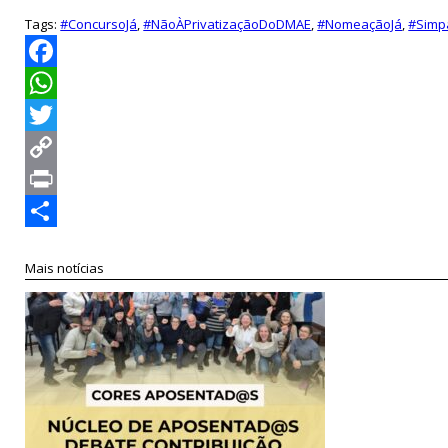
Tags:
#ConcursoJá
,
#NãoÀPrivatizaçãoDoDMAE
,
#NomeaçãoJá
,
#Simp
Facebook
WhatsApp
Twitter
Copy
Link
Print
Compartilhar
Mais notícias