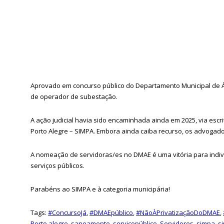
Aprovado em concurso público do Departamento Municipal de Á
de operador de subestação.
A ação judicial havia sido encaminhada ainda em 2025, via escr
Porto Alegre – SIMPA. Embora ainda caiba recurso, os advogad
A nomeação de servidoras/es no DMAE é uma vitória para indiví
serviços públicos.
Parabéns ao SIMPA e à categoria municipária!
Tags:
#ConcursoJá
,
#DMAEpúblico
,
#NãoÀPrivatizaçãoDoDMAE
,
Porto alegre
,
saneamento
,
serviçopúblico
,
Servidores
,
simpa
,
s