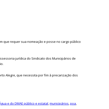
em que requer sua nomeação e posse no cargo público
ssessoria jurídica do Sindicato dos Municipários de
ão.
to Alegre, que necessita por fim à precarização dos
gua e do DMAE público e estatal
,
municipários
,
poa
,