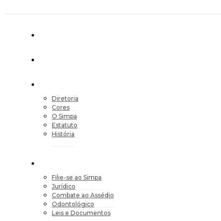
Diretoria
Cores
O Simpa
Estatuto
História
Filie-se ao Simpa
Jurídico
Combate ao Assédio
Odontológico
Leis e Documentos