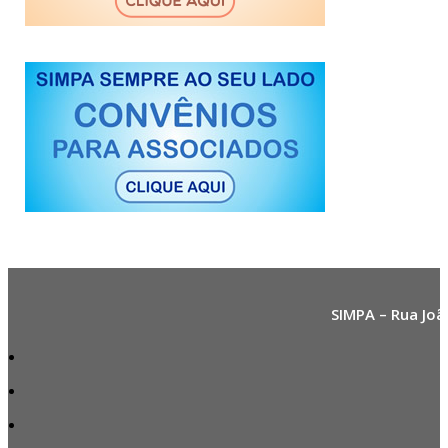
SIMPA – Rua Joã