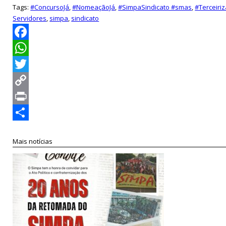
Tags:
#ConcursoJá
,
#NomeaçãoJá
,
#SimpaSindicato #smas
,
#Terceiri
Servidores
,
simpa
,
sindicato
Facebook
WhatsApp
Twitter
Copy
Link
Print
Compartilhar
Mais notícias