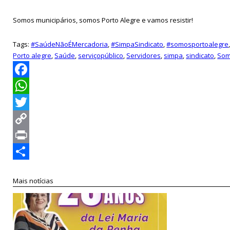
Somos municipários, somos Porto Alegre e vamos resistir!
Tags:
#SaúdeNãoÉMercadoria
,
#SimpaSindicato
,
#somosportoalegre
Porto alegre
,
Saúde
,
serviçopúblico
,
Servidores
,
simpa
,
sindicato
,
Som
Facebook
WhatsApp
Twitter
Copy
Link
Print
Compartilhar
Mais notícias