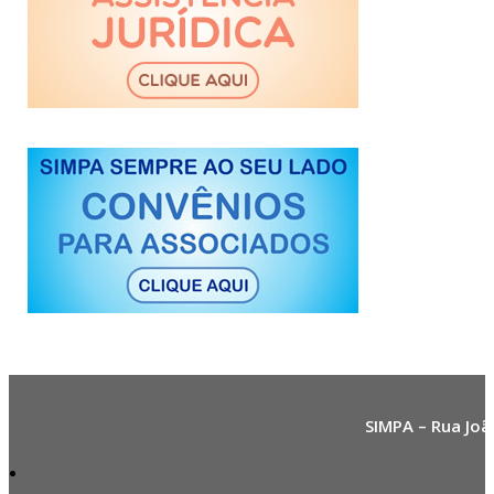
SIMPA – Rua Joã