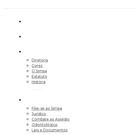
Diretoria
Cores
O Simpa
Estatuto
História
Filie-se ao Simpa
Jurídico
Combate ao Assédio
Odontológico
Leis e Documentos