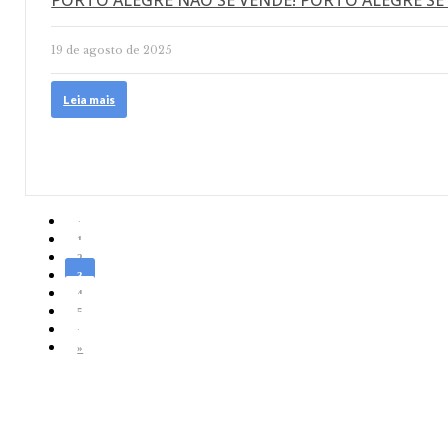
PORTO ALEGRE NÃO SE VENDE! PORTO ALEGRE SE
19 de agosto de 2025
Leia mais
‹
1
2
3
4
5
›
»