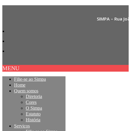
SIMPA – Rua Joã
MENU
Filie-se ao Simpa
Home
Quem somos
Diretoria
Cores
O Simpa
Estatuto
História
Serviços