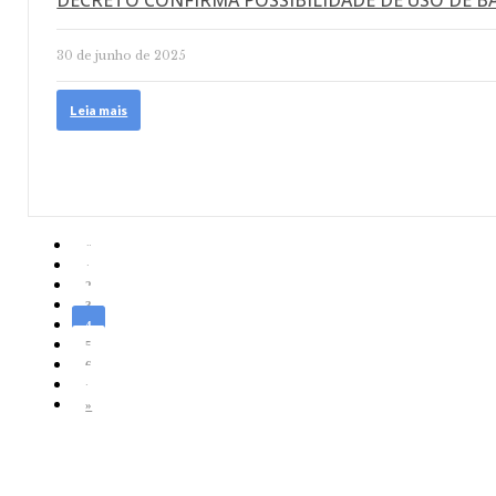
DECRETO CONFIRMA POSSIBILIDADE DE USO DE B
30 de junho de 2025
Leia mais
«
‹
2
3
4
5
6
›
»