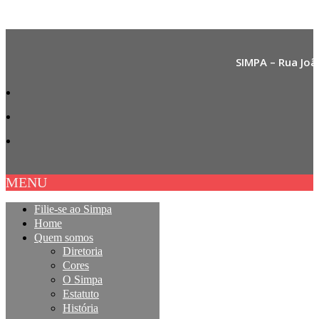
SIMPA – Rua Joã
MENU
Filie-se ao Simpa
Home
Quem somos
Diretoria
Cores
O Simpa
Estatuto
História