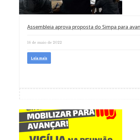
Assembleia aprova proposta do Simpa para ava
16 de maio de 2022
Leia mais