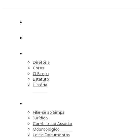
Diretoria
Cores
O Simpa
Estatuto
História
Filie-se ao Simpa
Jurídico
Combate ao Assédio
Odontológico
Leis e Documentos