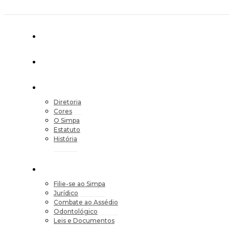
Diretoria
Cores
O Simpa
Estatuto
História
Filie-se ao Simpa
Jurídico
Combate ao Assédio
Odontológico
Leis e Documentos