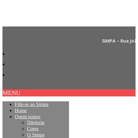
SIMPA – Rua Joã
MENU
Filie-se ao Simpa
Home
Quem somos
Diretoria
Cores
O Simpa