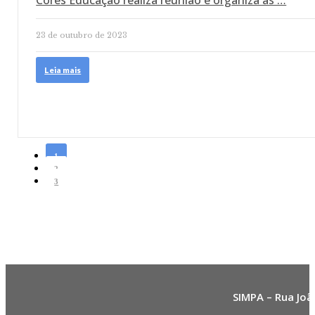
Cores Educação realiza reunião e organiza as …
23 de outubro de 2023
Leia mais
1
2
3
SIMPA – Rua Joã