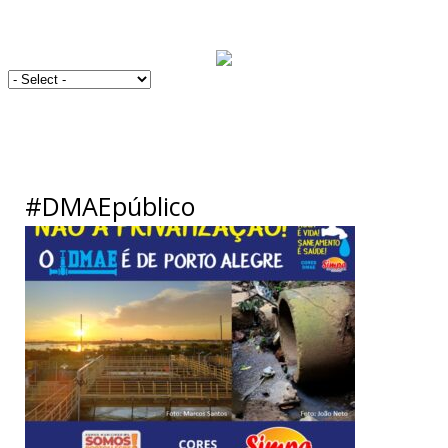
#DMAEpúblico