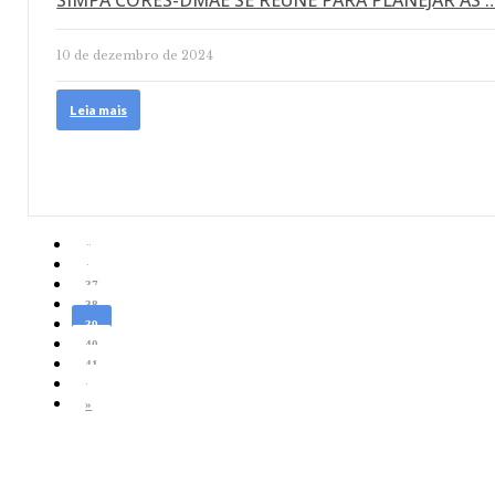
SIMPA CORES-DMAE SE REÚNE PARA PLANEJAR AS 
10 de dezembro de 2024
Leia mais
«
‹
37
38
39
40
41
›
»