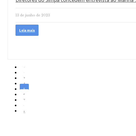
Diretores do Simpa concedem entrevista ao Manhã
13 de junho de 2023
Leia mais
«
‹
3
4
5
6
7
›
»