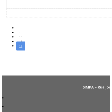
«
‹
17
18
19
SIMPA – Rua Joã