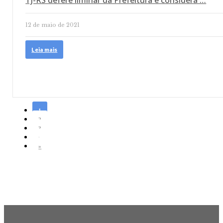
TJ-RS defere liminar da Prefeitura e considera …
12 de maio de 2021
Leia mais
1
2
3
›
»