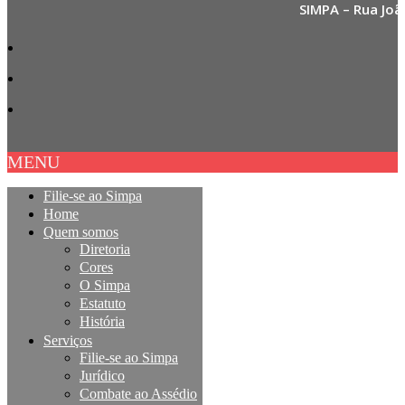
SIMPA – Rua Joã
MENU
Filie-se ao Simpa
Home
Quem somos
Diretoria
Cores
O Simpa
Estatuto
História
Serviços
Filie-se ao Simpa
Jurídico
Combate ao Assédio