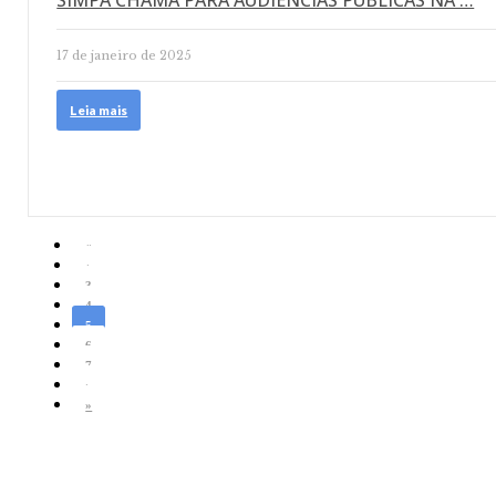
SIMPA CHAMA PARA AUDIÊNCIAS PÚBLICAS NA …
17 de janeiro de 2025
Leia mais
«
‹
3
4
5
6
7
›
»