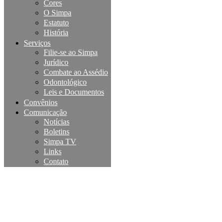
Cores
O Simpa
Estatuto
História
Serviços
Filie-se ao Simpa
Jurídico
Combate ao Assédio
Odontológico
Leis e Documentos
Convênios
Comunicação
Notícias
Boletins
Simpa TV
Links
Contato