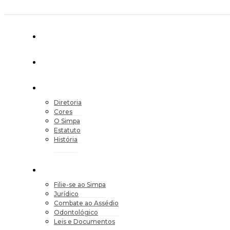
Diretoria
Cores
O Simpa
Estatuto
História
Filie-se ao Simpa
Jurídico
Combate ao Assédio
Odontológico
Leis e Documentos