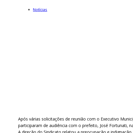
Notícias
Após várias solicitações de reunião com o Executivo Municip
participaram de audiência com o prefeito, José Fortunati, n
A direção do Sindicato relatou a preocupação e indignação d