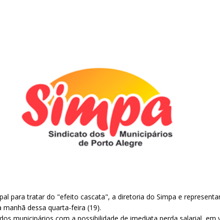
al para tratar do "efeito cascata", a diretoria do Simpa e representa
a manhã dessa quarta-feira (19).
os municipários com a possibilidade de imediata perda salarial, em vi