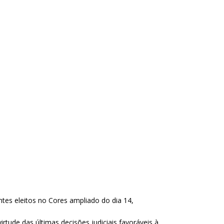
ntes eleitos no Cores ampliado do dia 14,
rtude das últimas decisões judiciais favoráveis à