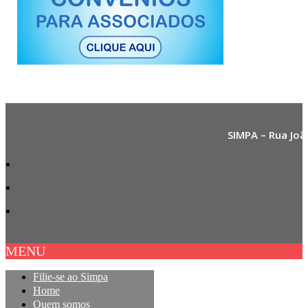
SIMPA – Rua Joã
MENU
Filie-se ao Simpa
Home
Quem somos