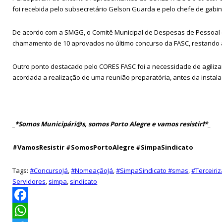
foi recebida pelo subsecretário Gelson Guarda e pelo chefe de gabin
De acordo com a SMGG, o Comitê Municipal de Despesas de Pessoal
chamamento de 10 aprovados no último concurso da FASC, restando
Outro ponto destacado pelo CORES FASC foi a necessidade de agilizar
acordada a realização de uma reunião preparatória, antes da instalaç
_*Somos Municipári@s, somos Porto Alegre e vamos resistir❗*
_
#VamosResistir #SomosPortoAlegre #SimpaSindicato
Tags:
#ConcursoJá
,
#NomeaçãoJá
,
#SimpaSindicato #smas
,
#Terceiri
Servidores
,
simpa
,
sindicato
Facebook