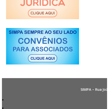
SIMPA – Rua Joã