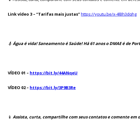
Link vídeo 3 – “Tarifas mais justas”
https://youtu.be/x-4lBh3dqhg
💧 Água é vida! Saneamento é Saúde! Há 61 anos o DMAE é de Porto
VÍDEO 01 –
https://bit.ly/44ANqeU
VÍDEO 02 –
https://bit.ly/3P9B3Re
📱
Assista, curta, compartilhe com seus contatos e comente em d