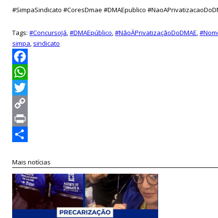
#SimpaSindicato #CoresDmae #DMAEpublico #NaoAPrivatizacaoDo
Tags:
#ConcursoJá
,
#DMAEpúblico
,
#NãoÀPrivatizaçãoDoDMAE
,
#Nom
simpa
,
sindicato
Facebook
WhatsApp
Twitter
Copy
Link
Print
Compartilhar
Mais notícias