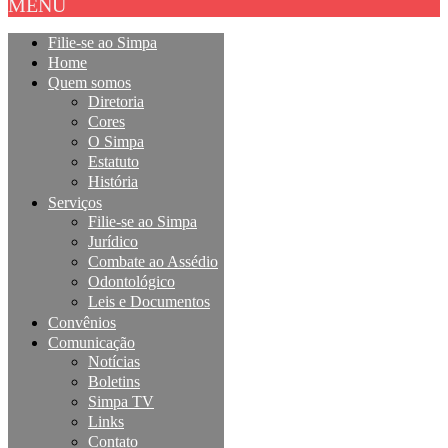
MENU
Filie-se ao Simpa
Home
Quem somos
Diretoria
Cores
O Simpa
Estatuto
História
Serviços
Filie-se ao Simpa
Jurídico
Combate ao Assédio
Odontológico
Leis e Documentos
Convênios
Comunicação
Notícias
Boletins
Simpa TV
Links
Contato