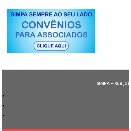
SIMPA – Rua Joã