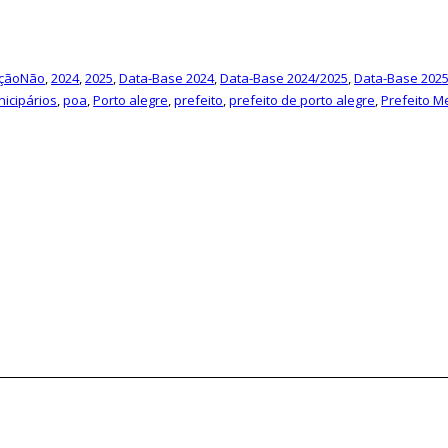
açãoNão
,
2024
,
2025
,
Data-Base 2024
,
Data-Base 2024/2025
,
Data-Base 202
icipários
,
poa
,
Porto alegre
,
prefeito
,
prefeito de porto alegre
,
Prefeito M