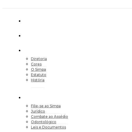
Diretoria
Cores
O Simpa
Estatuto
História
Filie-se ao Simpa
Jurídico
Combate ao Assédio
Odontológico
Leis e Documentos