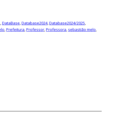
5
,
DataBase
,
Database2024
,
Database2024/2025
,
elo
,
Prefeitura
,
Professor
,
Professora
,
sebastião melo
,