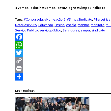
#VamosResistir #SomosPortoAlegre #SimpaSindicato
Tags:
#ConcursoJá
,
#NomeaçãoJá
,
#SimpaSindicato
,
#Terceiriz
DataBase2025
,
Educação
,
Ensino
,
escola
,
monitor
,
monitora
,
mun
Serviço Público
,
serviçopúblico
,
Servidores
,
simpa
,
sindicato
Facebook
WhatsApp
Twitter
Copy
Link
Print
Compartilhar
Mais notícias